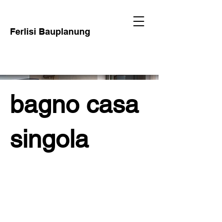
Ferlisi Bauplanung
bagno casa
singola
Project Type /
rinovazione
Date / n.a.
Idea