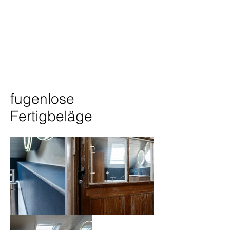
Code /
ind. 2024
Photographer /
N.F. AST
fugenlose
Fertigbeläge