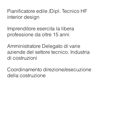
Pianificatore edile /Dipl. Tecnico HF
interior design
Imprenditore esercita la libera
professione da oltre 15 anni
Amministratore Delegato di varie
aziende del settore tecnico. Industria
di costruzioni
Coordinamento direzione/esecuzione
della costruzione
Project manager/estimatore
Progettista della tecnica edilizia EFH/
MFH
Esperto danni/ristrutturazioni
Docente per le professioni tecniche S
Capo tecnico dei servizi edili